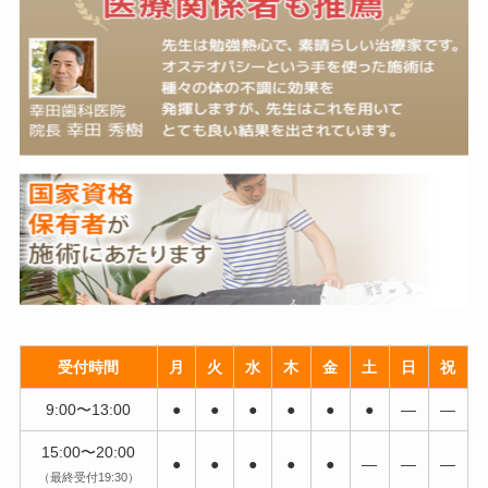
受付時間
月
火
水
木
金
土
日
祝
9:00〜13:00
●
●
●
●
●
●
―
―
15:00〜20:00
●
●
●
●
●
―
―
―
（最終受付19:30）