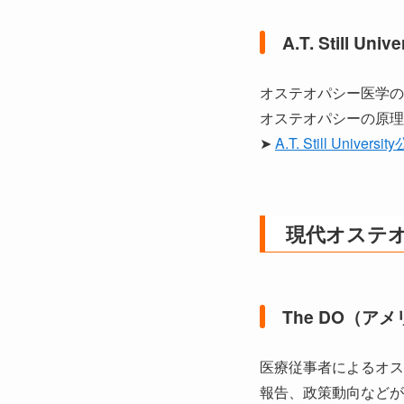
A.T. Still Un
オステオパシー医学の
オステオパシーの原理
➤
A.T. Still Univ
現代オステオ
The DO（
医療従事者によるオス
報告、政策動向などが