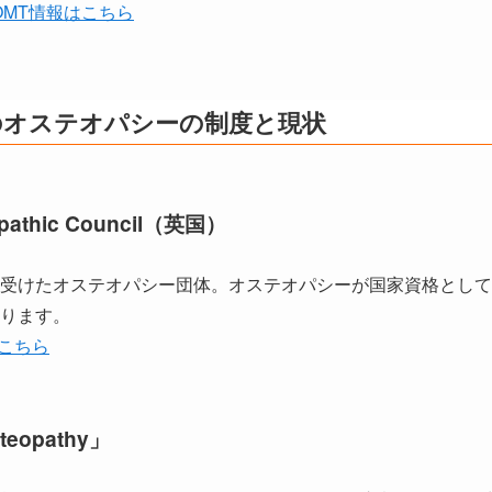
icのOMT情報はこちら
のオステオパシーの制度と現状
opathic Council（英国）
受けたオステオパシー団体。オステオパシーが国家資格として
ります。
はこちら
teopathy」