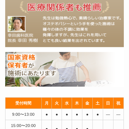
受付時間
月
火
水
木
金
土
日
祝
9:00〜13:00
●
●
●
●
●
●
―
―
15:00〜20:00
●
●
●
●
●
―
―
―