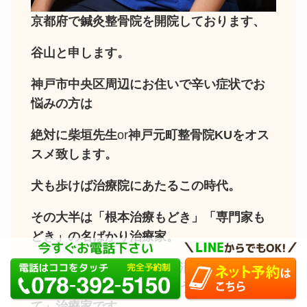
京都府で鍼灸整骨院を開院しております、
谷山と申します。
神戸市中央区周辺にお住いで辛い症状でお
悩みの方は
絶対に柴垣先生
or
神戸元町整骨院KUをオス
スメ致します。
犬も歩けば治療院にあたるこの時代。
その大半は「根本治療もどき」「専門家も
どき」の名ばかり治療家。
良くて、一時的に痛みが解消するだけです
ぐにまた痛みが戻ってしまう「なんちゃっ
て」治療家です。