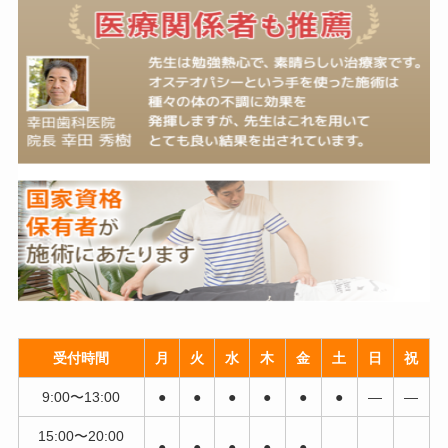
受付時間
月
火
水
木
金
土
日
祝
9:00〜13:00
●
●
●
●
●
●
―
―
15:00〜20:00
●
●
●
●
●
―
―
―