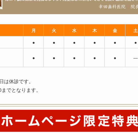
月
火
水
木
金
土
●
●
●
●
●
●
0
●
●
●
●
●
―
）
日は休診です。
30までとなります。