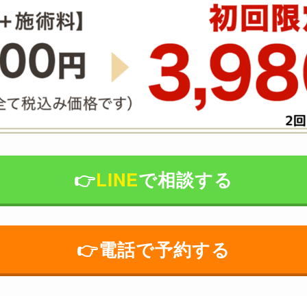
👉️
LINE
で相談する
👉️電話で予約する