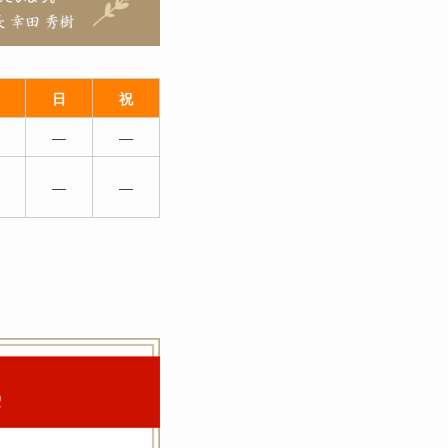
日
祝
―
―
―
―