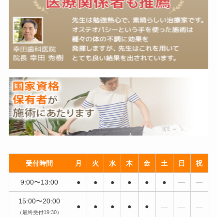
受付時間
月
火
水
木
金
土
日
祝
9:00〜13:00
●
●
●
●
●
●
―
―
15:00〜20:00
●
●
●
●
●
―
―
―
（最終受付19:30）